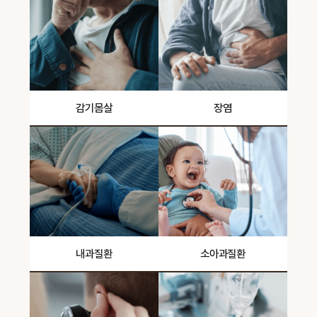
감기몸살
장염
내과질환
소아과질환