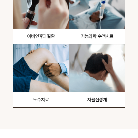
이비인후과질환
기능의학 수액치료
도수치료
자율신경계